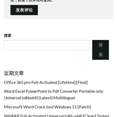
搜索
搜
索
近期文章
Office 365 pro Full-Activated [Lifetime] [Final]
Word Excel PowerPoint to Pdf Converter Portable only
Universal (x86x64) [Latest] Multilingual
Microsoft Word Crack tool Windows 11 [Patch]
WinRAR Full-Activated Universal (x86-x64) [Clean] Tested