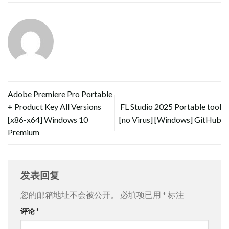
Adobe Premiere Pro Portable
+ Product Key All Versions
FL Studio 2025 Portable tool
[x86-x64] Windows 10
[no Virus] [Windows] GitHub
Premium
发表回复
您的邮箱地址不会被公开。
必填项已用
*
标注
评论
*