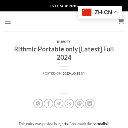
Skip
FREE SHIPPING
to
ZH-CN
content
INJECTS
Rithmic Portable only [Latest] Full
2024
POSTED ON
2025-10-28
BY
This entry was posted in
Injects
. Bookmark the
permalink
.