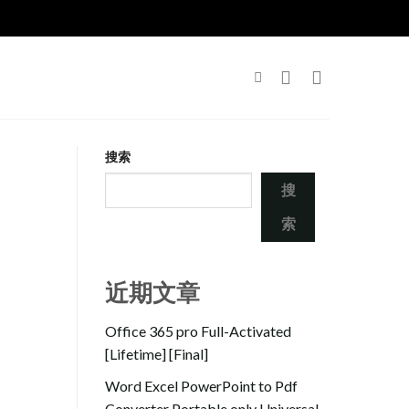
搜索
搜
索
近期文章
Office 365 pro Full-Activated
[Lifetime] [Final]
Word Excel PowerPoint to Pdf
Converter Portable only Universal