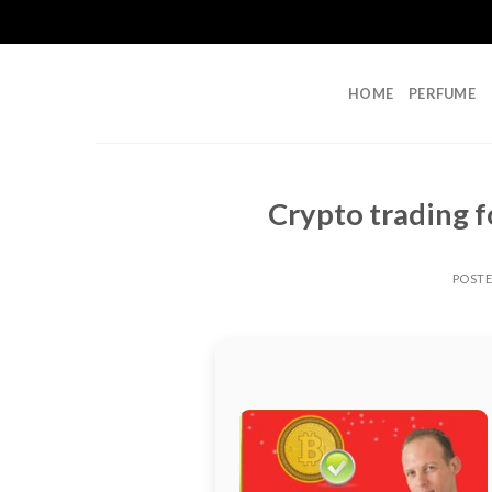
Skip
to
content
HOME
PERFUME
Crypto trading 
POST