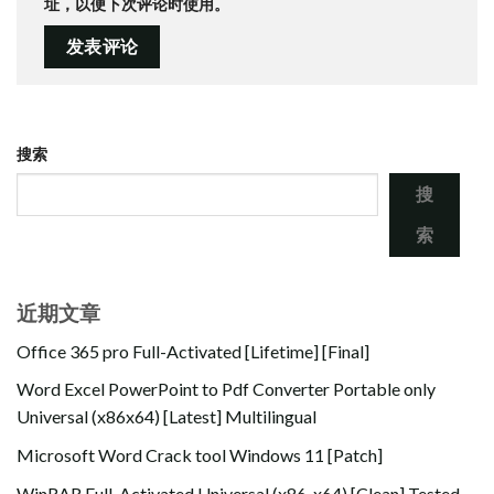
址，以便下次评论时使用。
搜索
搜
索
近期文章
Office 365 pro Full-Activated [Lifetime] [Final]
Word Excel PowerPoint to Pdf Converter Portable only
Universal (x86x64) [Latest] Multilingual
Microsoft Word Crack tool Windows 11 [Patch]
WinRAR Full-Activated Universal (x86-x64) [Clean] Tested