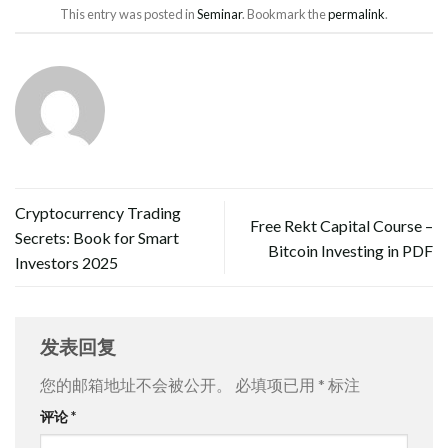
This entry was posted in
Seminar
. Bookmark the
permalink
.
Cryptocurrency Trading
Free Rekt Capital Course –
Secrets: Book for Smart
Bitcoin Investing in PDF
Investors 2025
发表回复
您的邮箱地址不会被公开。
必填项已用
*
标注
评论
*